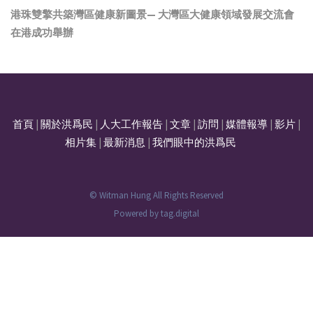
港珠雙擎共築灣區健康新圖景— 大灣區大健康領域發展交流會
在港成功舉辦
首頁
|
關於洪爲民
|
人大工作報告
|
文章
|
訪問
|
媒體報導
|
影片
|
相片集
|
最新消息
|
我們眼中的洪爲民
© Witman Hung All Rights Reserved
Powered by
tag.digital