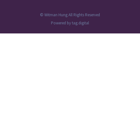
© Witman Hung All Rights Reserved
Powered by
tag.digital