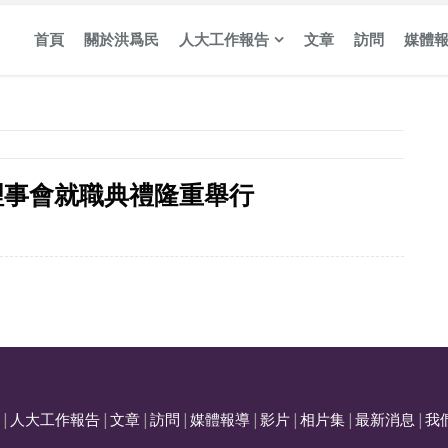
首頁
關於洪爲民
人大工作報告
文章
訪問
媒體
理事會就職典禮隆重舉行
|
人大工作報告
|
文章
|
訪問
|
媒體報導
|
影片
|
相片集
|
最新消息
|
我