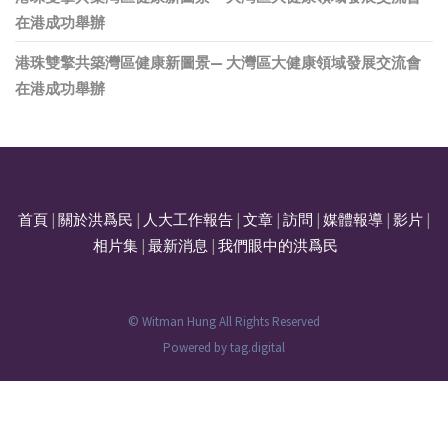
在港成功舉辦
港珠雙擎共築灣區健康新圖景— 大灣區大健康領域發展交流會
在港成功舉辦
首頁
|
關於洪爲民
|
人大工作報告
|
文章
|
訪問
|
媒體報導
|
影片
|
相片集
|
最新消息
|
我們眼中的洪爲民
© Witman Hung All Rights Reserved
Powered by
tag.digital