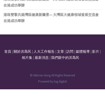
在港成功舉辦
港珠雙擎共築灣區健康新圖景— 大灣區大健康領域發展交流會
在港成功舉辦
首頁
|
關於洪爲民
|
人大工作報告
|
文章
|
訪問
|
媒體報導
|
影片
|
相片集
|
最新消息
|
我們眼中的洪爲民
© Witman Hung All Rights Reserved
Powered by
tag.digital