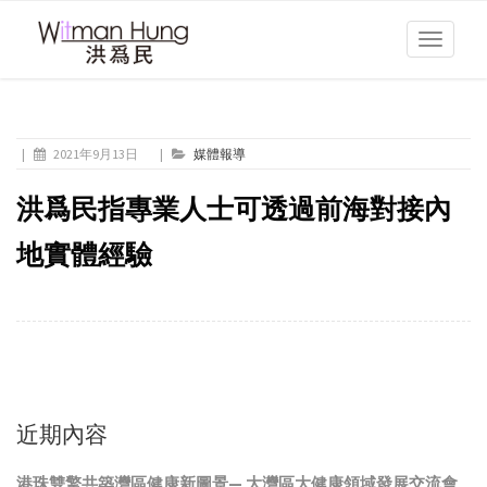
Toggle
navigati
|
2021年9月13日
|
媒體報導
洪爲民指專業人士可透過前海對接內
地實體經驗
近期內容
港珠雙擎共築灣區健康新圖景— 大灣區大健康領域發展交流會