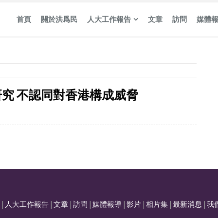
首頁
關於洪爲民
人大工作報告
文章
訪問
媒體
究 不認同對香港構成威脅
|
人大工作報告
|
文章
|
訪問
|
媒體報導
|
影片
|
相片集
|
最新消息
|
我