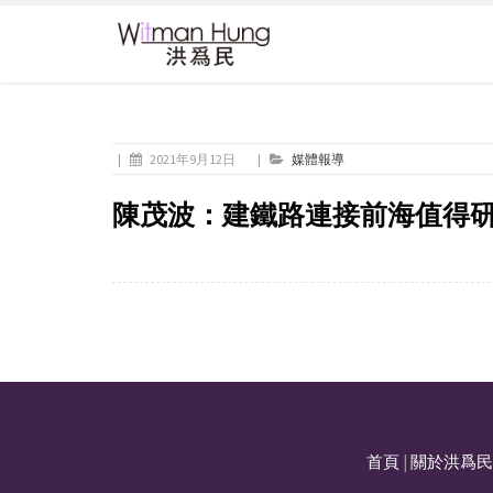
|
2021年9月12日
|
媒體報導
陳茂波：建鐵路連接前海值得研
首頁
|
關於洪爲民