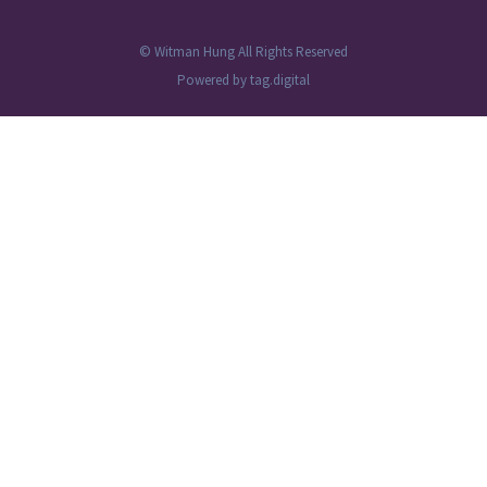
© Witman Hung All Rights Reserved
Powered by
tag.digital