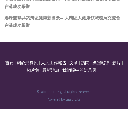
在港成功舉辦
港珠雙擎共築灣區健康新圖景— 大灣區大健康領域發展交流會
在港成功舉辦
首頁
|
關於洪爲民
|
人大工作報告
|
文章
|
訪問
|
媒體報導
|
影片
|
相片集
|
最新消息
|
我們眼中的洪爲民
© Witman Hung All Rights Reserved
Powered by
tag.digital