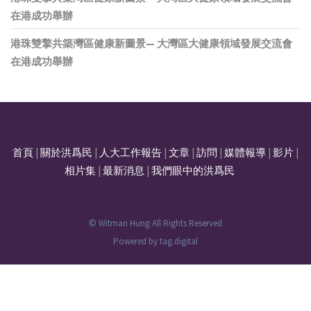
在港成功舉辦
港珠雙擎共築灣區健康新圖景— 大灣區大健康領域發展交流會
在港成功舉辦
首頁
|
關於洪爲民
|
人大工作報告
|
文章
|
訪問
|
媒體報導
|
影片
|
相片集
|
最新消息
|
我們眼中的洪爲民
© Witman Hung All Rights Reserved
Powered by
tag.digital