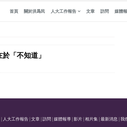
首頁
關於洪爲民
人大工作報告
文章
訪問
媒體
在於「不知道」
|
人大工作報告
|
文章
|
訪問
|
媒體報導
|
影片
|
相片集
|
最新消息
|
我