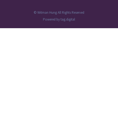
© Witman Hung All Rights Reserved
Powered by
tag.digital