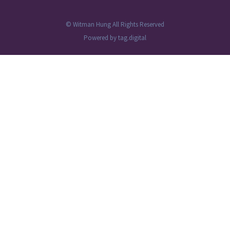
© Witman Hung All Rights Reserved
Powered by
tag.digital