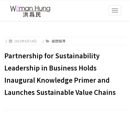
Toggle
navigati
|
2021年6月14日
|
媒體報導
Partnership for Sustainability
Leadership in Business Holds
Inaugural Knowledge Primer and
Launches Sustainable Value Chains