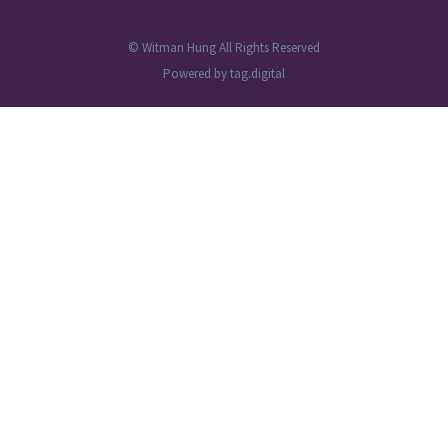
© Witman Hung All Rights Reserved
Powered by
tag.digital