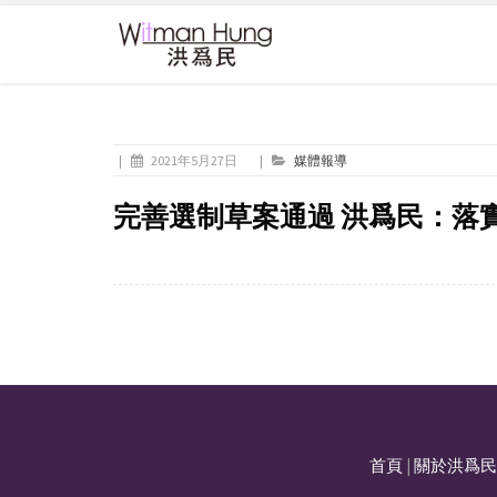
|
2021年5月27日
|
媒體報導
完善選制草案通過 洪爲民：落
首頁
|
關於洪爲民