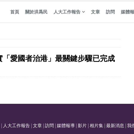
首頁
關於洪爲民
人大工作報告
文章
訪問
媒體
實「愛國者治港」最關鍵步驟已完成
|
人大工作報告
|
文章
|
訪問
|
媒體報導
|
影片
|
相片集
|
最新消息
|
我