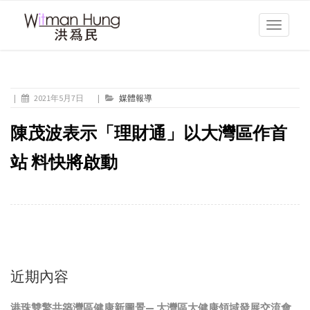
Toggle
navigati
|
2021年5月7日
|
媒體報導
陳茂波表示「理財通」以大灣區作首
站 料快將啟動
近期內容
港珠雙擎共築灣區健康新圖景— 大灣區大健康領域發展交流會