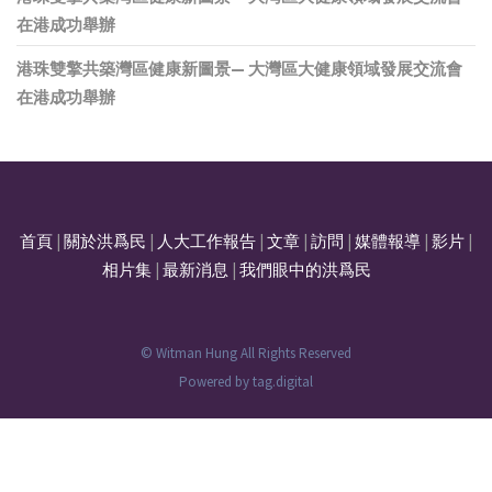
在港成功舉辦
港珠雙擎共築灣區健康新圖景— 大灣區大健康領域發展交流會
在港成功舉辦
首頁
|
關於洪爲民
|
人大工作報告
|
文章
|
訪問
|
媒體報導
|
影片
|
相片集
|
最新消息
|
我們眼中的洪爲民
© Witman Hung All Rights Reserved
Powered by
tag.digital