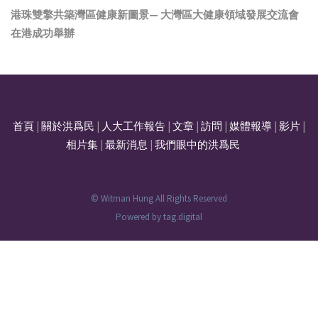
港珠雙擎共築灣區健康新圖景— 大灣區大健康領域發展交流會
在港成功舉辦
首頁
|
關於洪爲民
|
人大工作報告
|
文章
|
訪問
|
媒體報導
|
影片
|
相片集
|
最新消息
|
我們眼中的洪爲民
© Witman Hung All Rights Reserved
Powered by
tag.digital