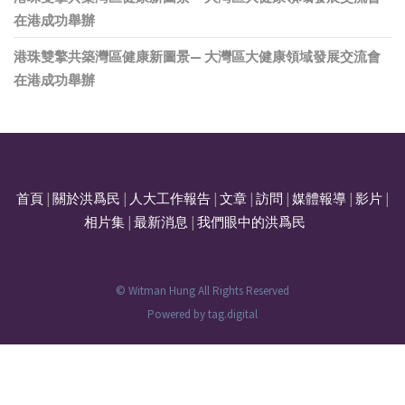
在港成功舉辦
港珠雙擎共築灣區健康新圖景— 大灣區大健康領域發展交流會
在港成功舉辦
首頁
|
關於洪爲民
|
人大工作報告
|
文章
|
訪問
|
媒體報導
|
影片
|
相片集
|
最新消息
|
我們眼中的洪爲民
© Witman Hung All Rights Reserved
Powered by
tag.digital