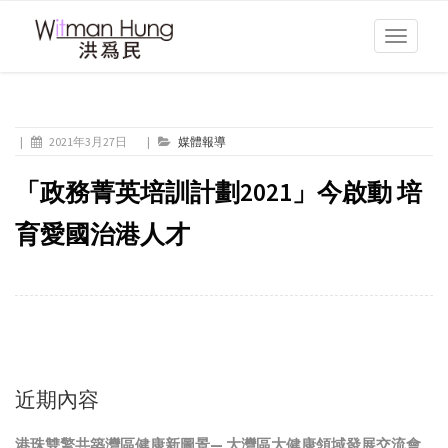
Toggle
navigati
|
2021年3月27日
|
媒體報導
「政務菁英培訓計劃2021」今啟動 培
育愛國治港人才
近期內容
港珠雙擎共築灣區健康新圖景— 大灣區大健康領域發展交流會