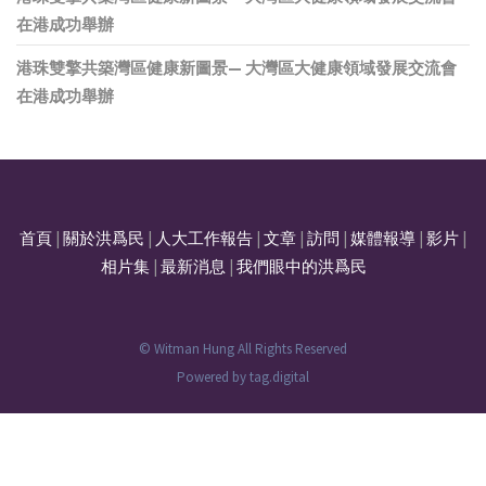
在港成功舉辦
港珠雙擎共築灣區健康新圖景— 大灣區大健康領域發展交流會
在港成功舉辦
首頁
|
關於洪爲民
|
人大工作報告
|
文章
|
訪問
|
媒體報導
|
影片
|
相片集
|
最新消息
|
我們眼中的洪爲民
© Witman Hung All Rights Reserved
Powered by
tag.digital