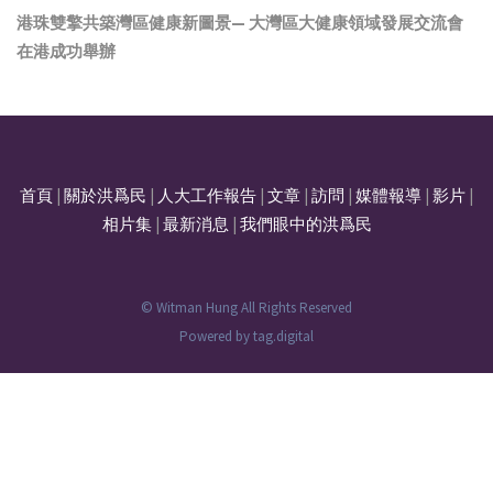
港珠雙擎共築灣區健康新圖景— 大灣區大健康領域發展交流會
在港成功舉辦
首頁
|
關於洪爲民
|
人大工作報告
|
文章
|
訪問
|
媒體報導
|
影片
|
相片集
|
最新消息
|
我們眼中的洪爲民
© Witman Hung All Rights Reserved
Powered by
tag.digital