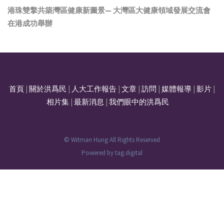
港珠雙擎共築灣區健康新圖景— 大灣區大健康領域發展交流會
在港成功舉辦
首頁
|
關於洪爲民
|
人大工作報告
|
文章
|
訪問
|
媒體報導
|
影片
|
相片集
|
最新消息
|
我們眼中的洪爲民
© Witman Hung All Rights Reserved
Powered by
tag.digital