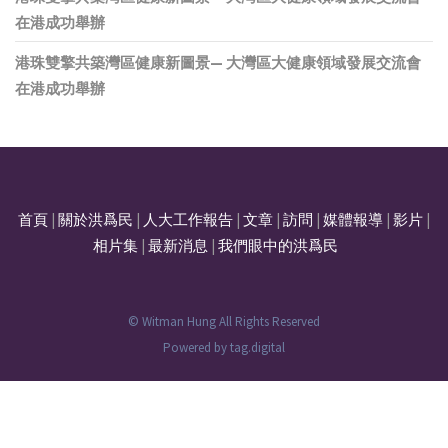
在港成功舉辦
港珠雙擎共築灣區健康新圖景— 大灣區大健康領域發展交流會
在港成功舉辦
首頁
|
關於洪爲民
|
人大工作報告
|
文章
|
訪問
|
媒體報導
|
影片
|
相片集
|
最新消息
|
我們眼中的洪爲民
© Witman Hung All Rights Reserved
Powered by
tag.digital