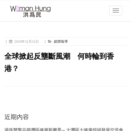
Toggle
navigati
|
2020年12月21日
|
媒體報導
全球掀起反壟斷風潮 何時輪到香
港？
近期內容
港珠雙擎共築灣區健康新圖景— 大灣區大健康領域發展交流會