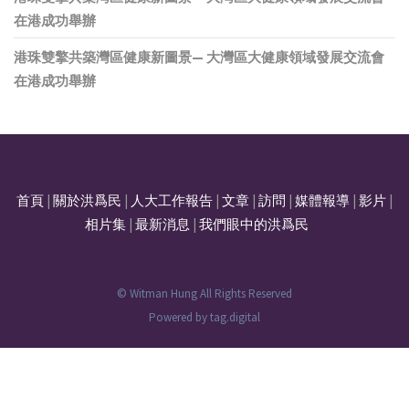
在港成功舉辦
港珠雙擎共築灣區健康新圖景— 大灣區大健康領域發展交流會
在港成功舉辦
首頁
|
關於洪爲民
|
人大工作報告
|
文章
|
訪問
|
媒體報導
|
影片
|
相片集
|
最新消息
|
我們眼中的洪爲民
© Witman Hung All Rights Reserved
Powered by
tag.digital