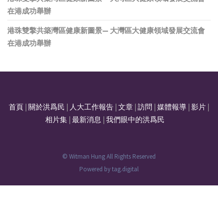
在港成功舉辦
港珠雙擎共築灣區健康新圖景— 大灣區大健康領域發展交流會
在港成功舉辦
首頁
|
關於洪爲民
|
人大工作報告
|
文章
|
訪問
|
媒體報導
|
影片
|
相片集
|
最新消息
|
我們眼中的洪爲民
© Witman Hung All Rights Reserved
Powered by
tag.digital