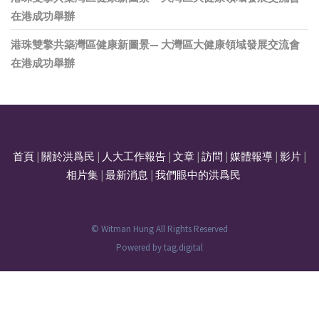
在港成功舉辦
港珠雙擎共築灣區健康新圖景— 大灣區大健康領域發展交流會
在港成功舉辦
首頁
|
關於洪爲民
|
人大工作報告
|
文章
|
訪問
|
媒體報導
|
影片
|
相片集
|
最新消息
|
我們眼中的洪爲民
© Witman Hung All Rights Reserved
Powered by
tag.digital