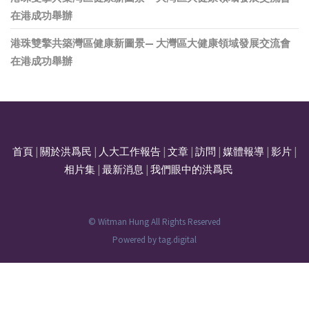
在港成功舉辦
港珠雙擎共築灣區健康新圖景— 大灣區大健康領域發展交流會
在港成功舉辦
首頁
|
關於洪爲民
|
人大工作報告
|
文章
|
訪問
|
媒體報導
|
影片
|
相片集
|
最新消息
|
我們眼中的洪爲民
© Witman Hung All Rights Reserved
Powered by
tag.digital