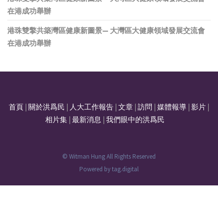
在港成功舉辦
港珠雙擎共築灣區健康新圖景— 大灣區大健康領域發展交流會
在港成功舉辦
首頁
|
關於洪爲民
|
人大工作報告
|
文章
|
訪問
|
媒體報導
|
影片
|
相片集
|
最新消息
|
我們眼中的洪爲民
© Witman Hung All Rights Reserved
Powered by
tag.digital