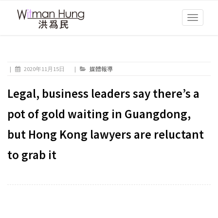
Toggle
navigati
|
2020年11月15日
|
媒體報導
Legal, business leaders say there’s a
pot of gold waiting in Guangdong,
but Hong Kong lawyers are reluctant
to grab it