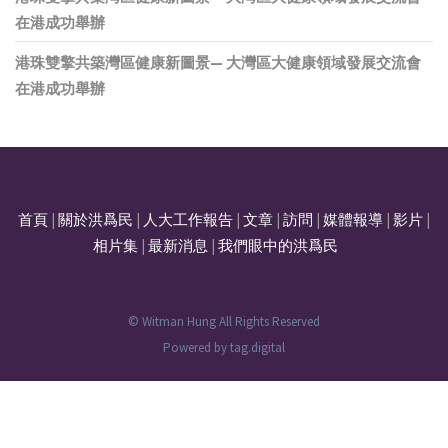
在港成功舉辦
港珠雙擎共築灣區健康新圖景— 大灣區大健康領域發展交流會
在港成功舉辦
首頁
|
關於洪爲民
|
人大工作報告
|
文章
|
訪問
|
媒體報導
|
影片
|
相片集
|
最新消息
|
我們眼中的洪爲民
© Witman Hung All Rights Reserved
Powered by
tag.digital