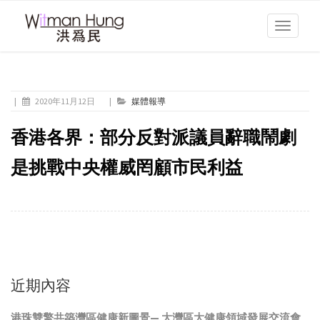
Toggle
navigati
|
2020年11月12日
|
媒體報導
香港各界：部分反對派議員辭職鬧劇
是挑戰中央權威罔顧市民利益
近期內容
港珠雙擎共築灣區健康新圖景— 大灣區大健康領域發展交流會