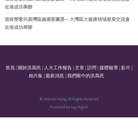
在港成功舉辦
港珠雙擎共築灣區健康新圖景— 大灣區大健康領域發展交流會
在港成功舉辦
首頁
|
關於洪爲民
|
人大工作報告
|
文章
|
訪問
|
媒體報導
|
影片
|
相片集
|
最新消息
|
我們眼中的洪爲民
© Witman Hung All Rights Reserved
Powered by
tag.digital