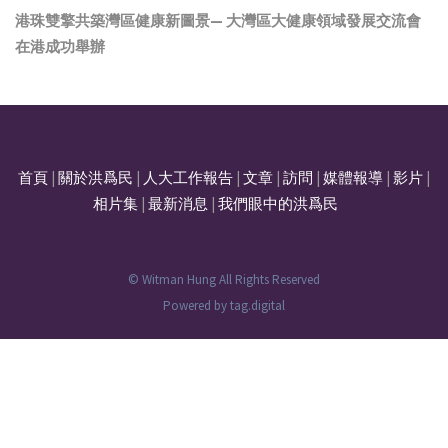
港珠雙擎共築灣區健康新圖景— 大灣區大健康領域發展交流會
在港成功舉辦
首頁
|
關於洪爲民
|
人大工作報告
|
文章
|
訪問
|
媒體報導
|
影片
|
相片集
|
最新消息
|
我們眼中的洪爲民
© Witman Hung All Rights Reserved
Powered by
tag.digital