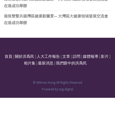
在港成功舉辦
港珠雙擎共築灣區健康新圖景— 大灣區大健康領域發展交流會
在港成功舉辦
首頁
|
關於洪爲民
|
人大工作報告
|
文章
|
訪問
|
媒體報導
|
影片
|
相片集
|
最新消息
|
我們眼中的洪爲民
© Witman Hung All Rights Reserved
Powered by
tag.digital