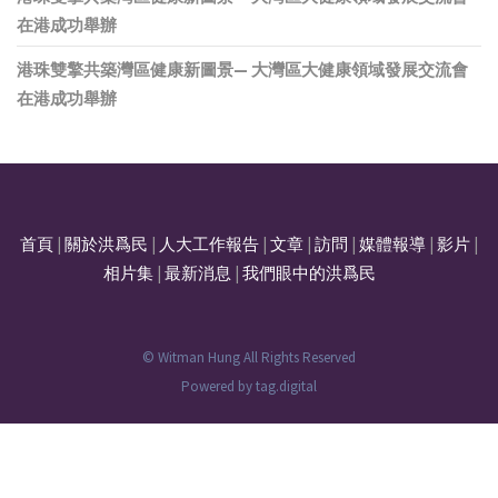
在港成功舉辦
港珠雙擎共築灣區健康新圖景— 大灣區大健康領域發展交流會
在港成功舉辦
首頁
|
關於洪爲民
|
人大工作報告
|
文章
|
訪問
|
媒體報導
|
影片
|
相片集
|
最新消息
|
我們眼中的洪爲民
© Witman Hung All Rights Reserved
Powered by
tag.digital