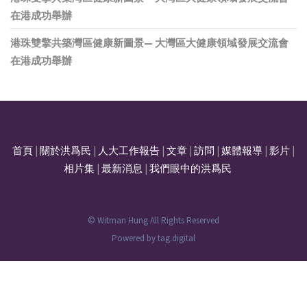
在港成功舉辦
港珠雙擎共築灣區健康新圖景— 大灣區大健康領域發展交流會
在港成功舉辦
首頁
|
關於洪爲民
|
人大工作報告
|
文章
|
訪問
|
媒體報導
|
影片
|
相片集
|
最新消息
|
我們眼中的洪爲民
© Witman Hung All Rights Reserved
Powered by
tag.digital