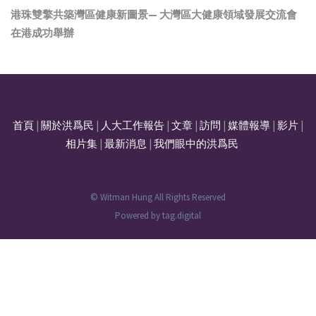
港珠雙擎共築灣區健康新圖景— 大灣區大健康領域發展交流會
在港成功舉辦
首頁
|
關於洪爲民
|
人大工作報告
|
文章
|
訪問
|
媒體報導
|
影片
|
相片集
|
最新消息
|
我們眼中的洪爲民
© Witman Hung All Rights Reserved
Powered by
tag.digital