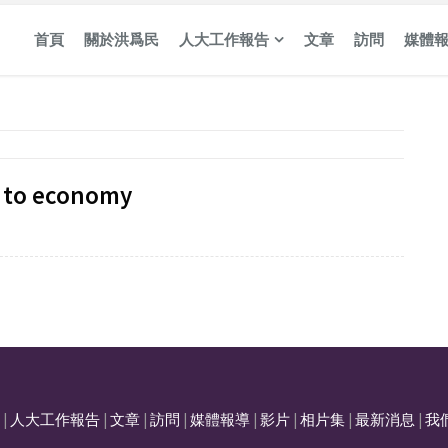
首頁
關於洪爲民
人大工作報告
文章
訪問
媒體
t to economy
|
人大工作報告
|
文章
|
訪問
|
媒體報導
|
影片
|
相片集
|
最新消息
|
我