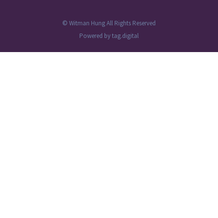
© Witman Hung All Rights Reserved
Powered by
tag.digital