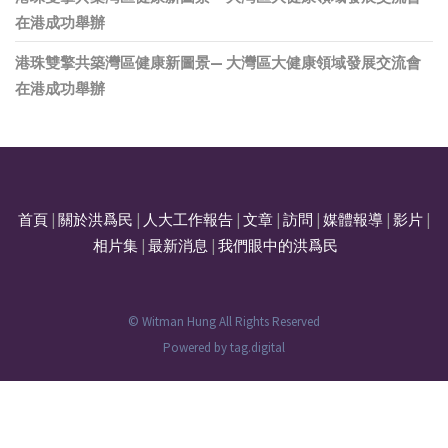
在港成功舉辦
港珠雙擎共築灣區健康新圖景— 大灣區大健康領域發展交流會
在港成功舉辦
首頁
|
關於洪爲民
|
人大工作報告
|
文章
|
訪問
|
媒體報導
|
影片
|
相片集
|
最新消息
|
我們眼中的洪爲民
© Witman Hung All Rights Reserved
Powered by
tag.digital