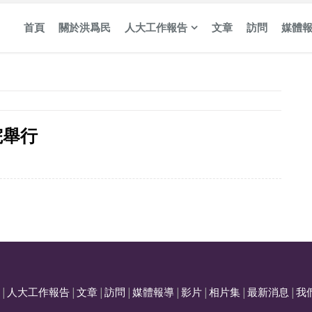
首頁
關於洪爲民
人大工作報告
文章
訪問
媒體
院舉行
|
人大工作報告
|
文章
|
訪問
|
媒體報導
|
影片
|
相片集
|
最新消息
|
我