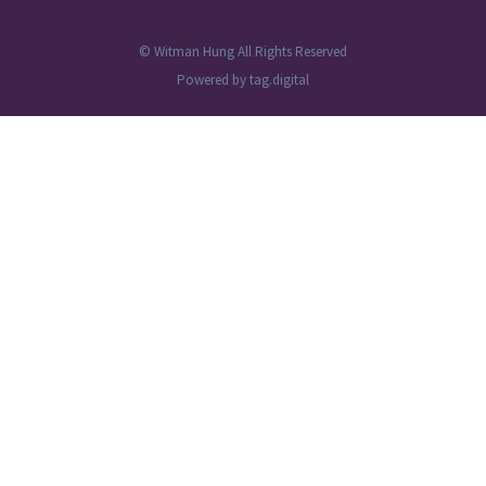
© Witman Hung All Rights Reserved
Powered by
tag.digital