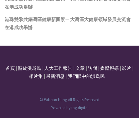
在港成功舉辦
港珠雙擎共築灣區健康新圖景— 大灣區大健康領域發展交流會
在港成功舉辦
首頁
|
關於洪爲民
|
人大工作報告
|
文章
|
訪問
|
媒體報導
|
影片
|
相片集
|
最新消息
|
我們眼中的洪爲民
© Witman Hung All Rights Reserved
Powered by
tag.digital