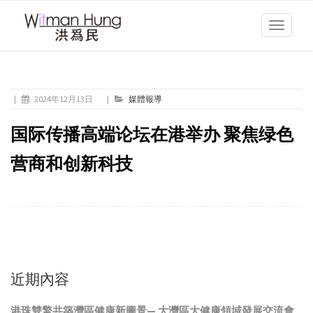
Toggle
navigati
|
2024年12月13日
|
媒體報導
国际传播高端论坛在港举办 聚焦绿色
营商和创新科技
近期內容
港珠雙擎共築灣區健康新圖景— 大灣區大健康領域發展交流會