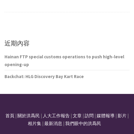
近期內容
Hainan FTP special customs operations to push high-level
opening-up
Backchat: HLG Discovery Bay Kart Race
首頁
|
關於洪爲民
|
人大工作報告
|
文章
|
訪問
|
媒體報導
|
影片
|
相片集
|
最新消息
|
我們眼中的洪爲民