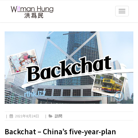
Toggle
navigati
|
2021年8月24日
|
訪問
Backchat – China’s five-year-plan