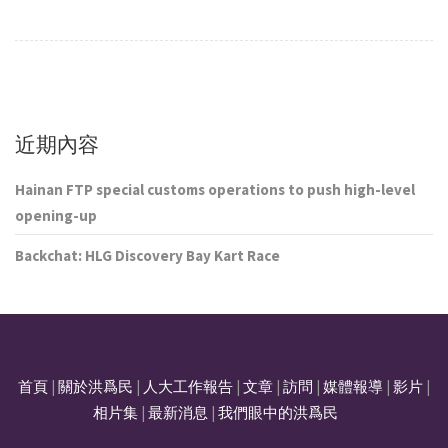
近期內容
Hainan FTP special customs operations to push high-level
opening-up
Backchat: HLG Discovery Bay Kart Race
首頁
|
關於洪爲民
|
人大工作報告
|
文章
|
訪問
|
媒體報導
|
影片
|
相片集
|
最新消息
|
我們眼中的洪爲民