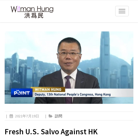
Toggle
navigati
|
2021年7月19日
|
訪問
Fresh U.S. Salvo Against HK