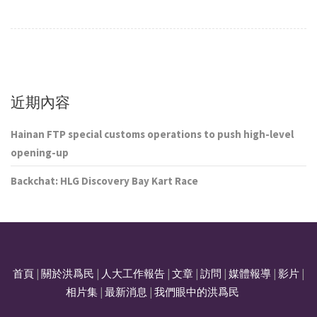
近期內容
Hainan FTP special customs operations to push high-level
opening-up
Backchat: HLG Discovery Bay Kart Race
首頁
|
關於洪爲民
|
人大工作報告
|
文章
|
訪問
|
媒體報導
|
影片
|
相片集
|
最新消息
|
我們眼中的洪爲民