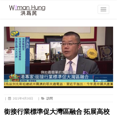
Toggle
navigati
|
2021年4月30日
|
訪問
銜接行業標準促大灣區融合 拓展高校