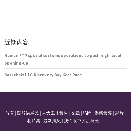
近期內容
Hainan FTP special customs operations to push high-level
opening-up
Backchat: HLG Discovery Bay Kart Race
首頁
|
關於洪爲民
|
人大工作報告
|
文章
|
訪問
|
媒體報導
|
影片
|
相片集
|
最新消息
|
我們眼中的洪爲民