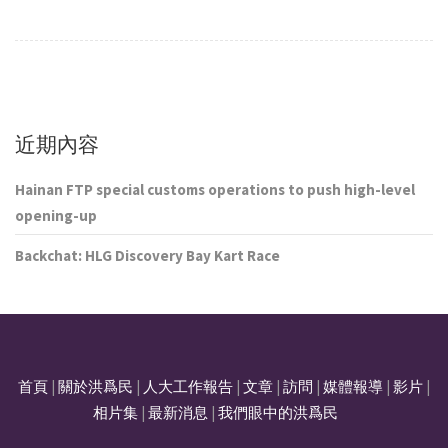
近期內容
Hainan FTP special customs operations to push high-level
opening-up
Backchat: HLG Discovery Bay Kart Race
首頁
|
關於洪爲民
|
人大工作報告
|
文章
|
訪問
|
媒體報導
|
影片
|
相片集
|
最新消息
|
我們眼中的洪爲民