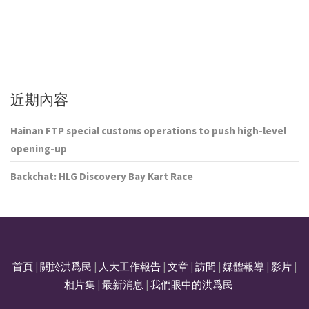
近期內容
Hainan FTP special customs operations to push high-level
opening-up
Backchat: HLG Discovery Bay Kart Race
首頁
|
關於洪爲民
|
人大工作報告
|
文章
|
訪問
|
媒體報導
|
影片
|
相片集
|
最新消息
|
我們眼中的洪爲民