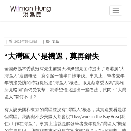
Toggle
navigati
|
2018年5月16日
|
文章
“大灣區人”是機遇，莫再錯失
全國政協常委蔡冠深先生前幾天和媒體見面時提出了粵港澳“大
灣區人”這個概念，竟引起一連串口誅筆伐。事實上，筆者去年
年初接受訪問時就提出過“灣區人”概念。眼見蔡常委因為“英雄
所見略同”而備受攻擊，我希望借此提出一些看法，試問：“大灣
區人”有何不可？
有人說美國和東京的灣區並沒有“灣區人”概念，其實這要看是哪
個灣區。我認識不少美國人都會說“I live/work in the Bay Area (我
住/工作在灣區)”。事實上這就是觸發筆者去年提出“灣區人”概念
的主要原因。我並非要求政府建立官方的“灣區人”行政規劃，或