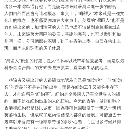
者發一本灣區通行證，而是認為將來隨著灣區進一步的融合，
人們自然而然會有這種概念。事實上，“哪裡人”本來就是一種文
化上的概念，也不需要強加在大家身上。美國的“灣區人”也不是
政府提出來的，加州灣區的人自己也講不清楚到底算哪個城市
的人。未來隨著大灣區的發展，基建的完善，也可以做到和加
州灣一樣，公司總部在深圳，孩子在香港上學，自己在佛山上
班，而周末到珠海的房子休息。
“灣區人”概念的好處，是人們不再以城市本位去思考，而是以最
科學最適合自己的方式去選擇就業、置業和生活的地區。
一些論者又提出紐約人很驕傲地認為自己是“紐約客”，但“紐約
客”的定義並不是在紐約出生，而是在紐約工作又能夠生存下
去，才能自稱為“紐約客”。紐約是全美國人乃至全世界人的紐
約，而不是在紐約出生的人的紐約。今天的香港，做得到嗎？
香港和紐約都是移民城市，因為種種原因吸引了一班又一班精
英落地生根，也成就了這兩個國際大都會的發展。可惜過去十
幾年以來香港有一種非常奇怪的排外心態，而且很多時候只排
內地來的“外”，比上世紀六七十年代還不包容。