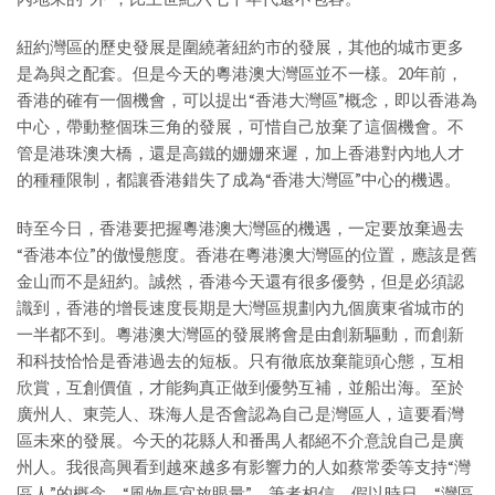
紐約灣區的歷史發展是圍繞著紐約市的發展，其他的城市更多
是為與之配套。但是今天的粵港澳大灣區並不一樣。20年前，
香港的確有一個機會，可以提出“香港大灣區”概念，即以香港為
中心，帶動整個珠三角的發展，可惜自己放棄了這個機會。不
管是港珠澳大橋，還是高鐵的姗姗來遲，加上香港對內地人才
的種種限制，都讓香港錯失了成為“香港大灣區”中心的機遇。
時至今日，香港要把握粵港澳大灣區的機遇，一定要放棄過去
“香港本位”的傲慢態度。香港在粵港澳大灣區的位置，應該是舊
金山而不是紐約。誠然，香港今天還有很多優勢，但是必須認
識到，香港的增長速度長期是大灣區規劃內九個廣東省城市的
一半都不到。粵港澳大灣區的發展將會是由創新驅動，而創新
和科技恰恰是香港過去的短板。只有徹底放棄龍頭心態，互相
欣賞，互創價值，才能夠真正做到優勢互補，並船出海。至於
廣州人、東莞人、珠海人是否會認為自己是灣區人，這要看灣
區未來的發展。今天的花縣人和番禺人都絕不介意說自己是廣
州人。我很高興看到越來越多有影響力的人如蔡常委等支持“灣
區人”的概念。“風物長宜放眼量”，筆者相信，假以時日，“灣區