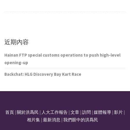
近期內容
Hainan FTP special customs operations to push high-level
opening-up
Backchat: HLG Discovery Bay Kart Race
首頁
|
關於洪爲民
|
人大工作報告
|
文章
|
訪問
|
媒體報導
|
影片
|
相片集
|
最新消息
|
我們眼中的洪爲民