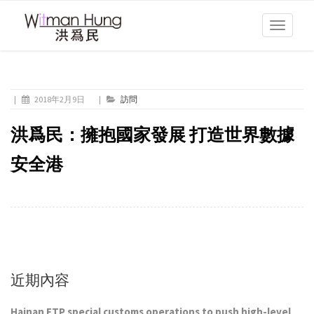
Toggle
navigati
|
2018年2月9日
|
訪問
洪爲民：擁抱國家發展 打造世界數據
安全港
近期內容
Hainan FTP special customs operations to push high-level