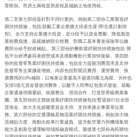
育附加。而房土兩稅是房産稅及城鎮土地使用稅。
第二至第七部份是針對不同行業的。例如第二部份工業製造紓
困扶持措施，包括:鼓勵工業企業擴大排産生産 (即生產計劃排
程)、全力支持企業擴大投資，並分段予以資金獎勵、降低製造
業稅費負擔，延緩繳納部分稅費、對職工基本養老保險單位繳
費部分給予財政補貼。 第三部份的餐飲業紓困扶持措施包括: 降
低平台經濟參與者經營成本及推動餐飲行業加快復蘇。第四部
份的批發零售業紓困扶持措施，包括全力提振消費需求及支持
批發零售企業擴産增效。內容包括對開店費用、運營費用、推
廣費用的10%補助，以每家企業最高不超過50萬元為限。另外也
安排5億元資金發放消費券，以數字人民幣紅包形式發放。鼓勵
企業通過併購重組、收購整合、强强合作，打造世界級商業集
團。第五部份的文體旅遊業紓困扶持措施包括:暫退旅行社全部
質保金、加大文化娛樂業資金支持、支持承接企事業單位業
務。第六部份的交通運輸及物流業紓困扶持措施，例如加大物
流補貼力度、推動出租車行業减負、提升航空運力和機場集貨
能力及創新交通運輸領域投融資模式。最後第七部份為民辦幼
兒園紓困扶持措施，例如實施民辦幼兒園補助及减輕辦學場地