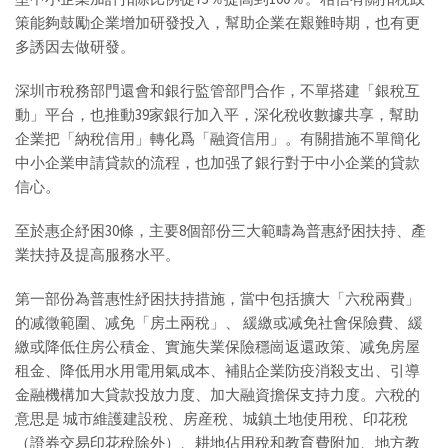
策能夠鼓勵企業增加研發投入，幫助企業在艱難時期，也有更
多誘因去做研發。
深圳市稅務部門還會和銀行監管部門合作，不單搭建「銀稅互
動」平台，也推動39家銀行加入平，深化稅收數據共享，幫助
企業把「納稅信用」轉化爲「融資信用」。有關措施不單簡化
中小企業申請貸款的流程，也加强了銀行對于中小企業的貸款
信心。
至於惠企紓困30條，主要8個部份三大範疇為普惠紓困扶持、產
業扶持及提高服務水平。
第一部份為普惠性紓困扶持措施，當中包括擴大「六稅兩費」
的减徵範圍、减免「房土兩稅」、 緩繳或减免社會保險費、緩
繳或降低住房公積金、實施失業保險穩崗返還政策、减免房屋
租金、降低用水用電用氣成本、補貼企業防疫消殺支出、引導
金融機構加大貸款投放力度、加大融資擔保支持力度。六稅的
意思是 城市維護建設稅、房産稅、城鎮土地使用稅、印花稅
（證券交易印花稅除外）、耕地佔用稅和教育費附加、地方教