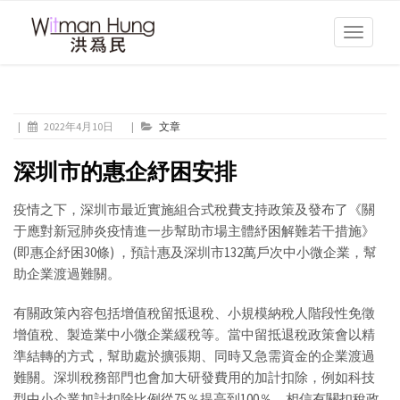
Toggle
navigati
|
2022年4月10日
|
文章
深圳市的惠企紓困安排
疫情之下，深圳市最近實施組合式稅費支持政策及發布了《關
于應對新冠肺炎疫情進一步幫助市場主體紓困解難若干措施》
(即惠企紓困30條) ，預計惠及深圳市132萬戶次中小微企業，幫
助企業渡過難關。
有關政策內容包括增值稅留抵退稅、小規模納稅人階段性免徵
增值稅、製造業中小微企業緩稅等。當中留抵退稅政策會以精
準結轉的方式，幫助處於擴張期、同時又急需資金的企業渡過
難關。深圳稅務部門也會加大研發費用的加計扣除，例如科技
型中小企業加計扣除比例從75％提高到100％。相信有關扣稅政