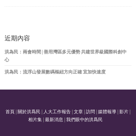
近期內容
洪為民：兩會時間 | 善用灣區多元優勢 共建世界級國際科創中
心
洪為民：流浮山發展數碼樞紐方向正確 宜加快速度
首頁
|
關於洪爲民
|
人大工作報告
|
文章
|
訪問
|
媒體報導
|
影片
|
相片集
|
最新消息
|
我們眼中的洪爲民