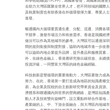
和學術組織(如TPCPP)，為國家發聲，為國家開
去助力大灣區匯聚全世界人才，把不同領域的國際人
及執業制度也有助香港在外循環發揮力量、專業人士
進發。
暢通國內大循環要貫通生產、分配、流通、消費各環
平競爭，激發市場活力和有效需求。香港是我國經濟
做法可以作為其他城市的參考。大灣區可以通過深圳
間的規則銜接與制度對接，協助內地城市進一步改善
可以協助內地企業提升品牌，提升產品和服務質素，
外，在綠色金融上，香港應研究推出碳排放、永續債
投資評級，一同豐富大灣區的綠色金融經驗。
科技創新是雙循環的重要推動力，大灣區要致力成為
努力。在此，香港第一要打造成為地區的知識產權交
易，為企業及院校的自主創新研究帶來資金及資源。
濟體系和聯通國內與世界的營商網絡，是灣區知識產
動人才及技術雙向旋轉門，設立重點科研合作基地，
產業鏈的上、中、下游全面融合，與大灣區內地城市