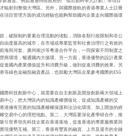
通更多新通道。例如通過特區政府的「傑出創科學人計劃」等項目
才輻射到整個大灣區。另外，與國際接軌的香港專業人士註冊
在項目管理方面的成功經驗也能夠幫助國內企業走向國際循環
節，破除制約要素合理流動的堵點，消除各類行政限制和非公
自由度最高的城市，在市場或專業監管和社會治理行之有效的
前海與河套、廣州南沙等粵港合作平台，一同探索不同制度之
營商環境，暢通國內大循環。另一方面，香港優勢的設計產業
促進國內產業價值提升和消費升級，做到促進消費的效果。另
劵等綠色金融投融資產品，也鼓勵大灣區企業參考國際的ESG
國際科技創新中心，就需要在自主創新及開放創新兩大領域上
易中心，把大灣區內的知識產權價值化，促成知識產權的交
香港擁有完善的知識產權權保護和法治化環境、加上開放的經
權交易中心的理想地點。第二，大灣區要深化產學研合作，推
吸引世界領先科技企業在香港落地，促進香港的專業服務業與
實現優勢互補。第三，香港有豐富的融資、上市及退市的全鏈