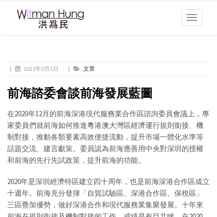
Toggle
navigati
|
2021年2月1日
|
文章
前海諮委會談前海發展藍圖
在2020年12月的前海深港現代服務業合作區諮詢委員會議上，專
家委員們就前海如何推進粵港澳大灣區經濟運行規則銜接、機
制對接，推動各類要素高效便捷流動，提升市場一體化水準等
話題交流、建言獻策。委員認為前海應善用中央對深圳的授權
和前海的先行先試政策，提升前海的功能。
2020年是深圳經濟特區建立四十周年，也是前海深港合作區成立
十週年。前海充分發揮「自貿試驗區、深港合作區、保稅區」
三區疊加優勢，做好深港合作和現代服務業集聚發展。十年來
前海在規則銜接及機制對接的工作，成績是有目共睹。在2020