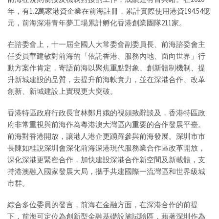
年，有1.2萬家港資企業在前海註冊，累計實際使用港資194.54億
元，前海深港青年夢工場累計孵化香港創業團隊211家。
在諮委會上，十一屆全國人大常委會副委員長、前海諮委會主
任委員華建敏對前海的「依託香港、服務內地、面向世界」行
動方案作肯定，寄語前海以聚焦重點對象、創新體制機制、提
升新城建設的品質，去提升前海軟實力，並在深港合作、改革
創新、新城建設上實現更大突破。
香港特區政府行政長官林鄭月娥的視頻致辭談及，香港特區政
府非常重視與前海作為粵港澳大灣區內重要的合作發展平臺。
前海對香港開放，讓港人港企更踴躍參與前海發展。深圳市市
長陳如桂說深圳會深化前海深港現代服務業合作區改革開放，
深化深港更緊密合作，加快建設深港合作新空間及新載體，支
持港澳融入國家發展大局，攜手共建國際一流灣區和世界級城
市群。
綜合多位委員的發言，前海在金融方面，在深港合作的前提
下，前海可定位為創新型金融基礎設施試驗區，藉著深圳作為