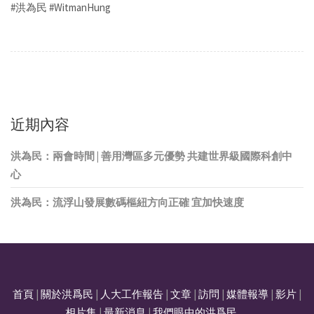
#洪為民 #WitmanHung
近期內容
洪為民：兩會時間 | 善用灣區多元優勢 共建世界級國際科創中
心
洪為民：流浮山發展數碼樞紐方向正確 宜加快速度
首頁
|
關於洪爲民
|
人大工作報告
|
文章
|
訪問
|
媒體報導
|
影片
|
相片集
|
最新消息
|
我們眼中的洪爲民