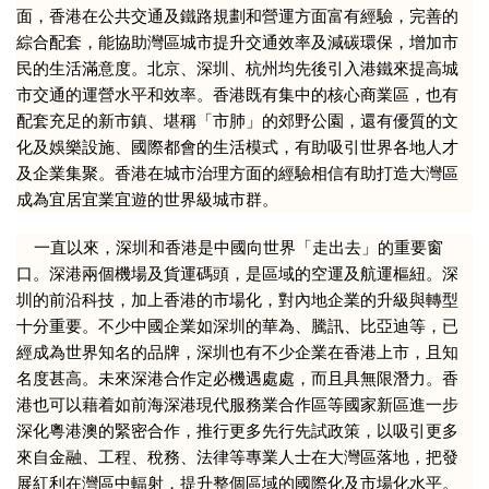
面，香港在公共交通及鐵路規劃和營運方面富有經驗，完善的
綜合配套，能協助灣區城市提升交通效率及減碳環保，增加市
民的生活滿意度。北京、深圳、杭州均先後引入港鐵來提高城
市交通的運營水平和效率。香港既有集中的核心商業區，也有
配套充足的新市鎮、堪稱「市肺」的郊野公園，還有優質的文
化及娛樂設施、國際都會的生活模式，有助吸引世界各地人才
及企業集聚。香港在城市治理方面的經驗相信有助打造大灣區
成為宜居宜業宜遊的世界級城市群。
一直以來，深圳和香港是中國向世界「走出去」的重要窗
口。深港兩個機場及貨運碼頭，是區域的空運及航運樞紐。深
圳的前沿科技，加上香港的市場化，對內地企業的升級與轉型
十分重要。不少中國企業如深圳的華為、騰訊、比亞迪等，已
經成為世界知名的品牌，深圳也有不少企業在香港上市，且知
名度甚高。未來深港合作定必機遇處處，而且具無限潛力。香
港也可以藉着如前海深港現代服務業合作區等國家新區進一步
深化粵港澳的緊密合作，推行更多先行先試政策，以吸引更多
來自金融、工程、稅務、法律等專業人士在大灣區落地，把發
展紅利在灣區中輻射，提升整個區域的國際化及市場化水平。