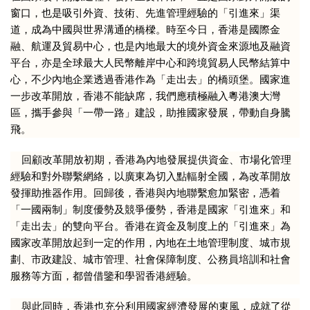
窗口，也是吸引外資、技術、先進管理經驗的「引進來」渠
道，成為中國與世界溝通的橋樑。時至今日，香港是國際金
融、航運及貿易中心，也是內地最大的境外資金來源地及融資
平台，亦是全球最大人民幣離岸中心和跨境貿易人民幣結算中
心，不少內地企業透過香港作為「走出去」的橋頭堡。國家進
一步改革開放，香港不能缺席，我們應積極融入粵港澳大灣
區，攜手參與「一帶一路」建設，助推國家發展，帶動自身騰
飛。
回顧改革開放初期，香港為內地發展提供資金、市場化管理
經驗和對外聯繫網絡，以廣東為切入點輻射全國，為改革開放
發揮助推器作用。回歸後，香港與內地聯繫愈加緊密，憑着
「一國兩制」制度優勢及競爭優勢，香港是國家「引進來」和
「走出去」的雙向平台。香港在資金及制度上的「引進來」為
國家改革開放起到一定的作用，內地在土地管理制度、城市規
劃、市政建設、城市管理、社會保障制度、公務員培訓和社會
服務等方面，都曾借鑒和學習香港經驗。
與此同時，香港也充分利用國家經濟發展的東風，成就了從